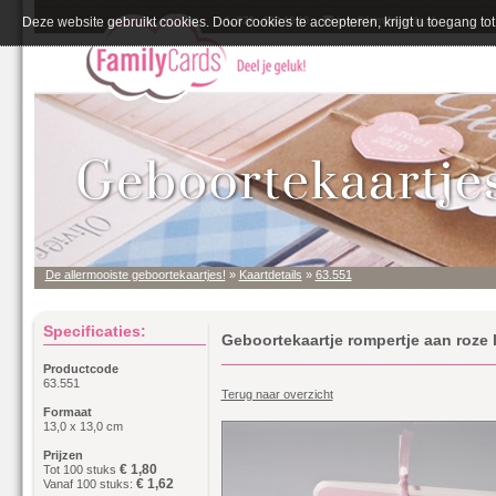
Deze website gebruikt cookies. Door cookies te accepteren, krijgt u toegang tot 
De allermooiste geboortekaartjes!
»
Kaartdetails
»
63.551
Specificaties:
Geboortekaartje rompertje aan roze l
Productcode
63.551
Terug naar overzicht
Formaat
13,0 x 13,0 cm
Prijzen
€ 1,80
Tot 100 stuks
€ 1,62
Vanaf 100 stuks: