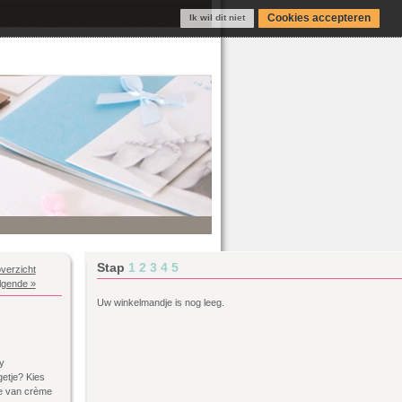
Cookies accepteren
Ik wil dit niet
Stap
1
2
3
4
5
verzicht
lgende »
Uw winkelmandje is nog leeg.
y
getje? Kies
je van crème