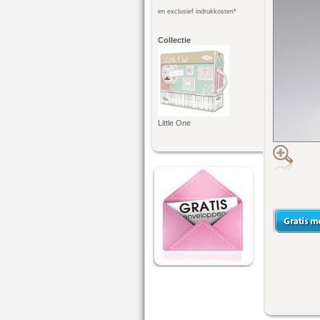
en exclusief indrukkosten*
Collectie
Little One