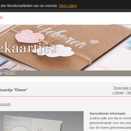
alle functionaliteiten van de website.
Meer uitleg
ls
»
57.477
Terug naar o
aartje 'Owen'
« Vorige
|
Vo
erzicht
Aanvullende informatie
Zoeken jullie een hip en trend
geboortekaartje voor een jon
dan dit stoere geboortekaart