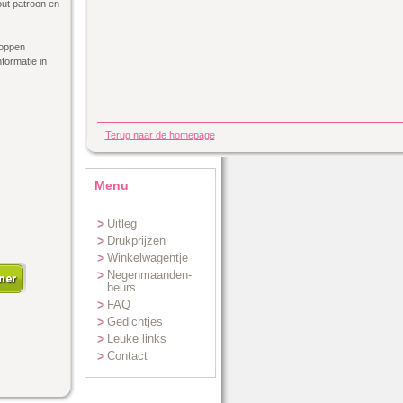
out patroon en
loppen
nformatie in
Terug naar de homepage
Menu
>
Uitleg
>
Drukprijzen
>
Winkelwagentje
>
Negenmaanden-
beurs
>
FAQ
>
Gedichtjes
>
Leuke links
>
Contact