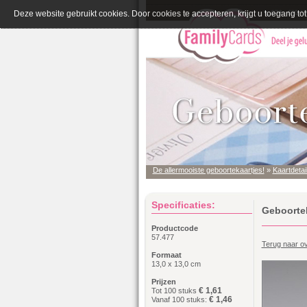
Deze website gebruikt cookies. Door cookies te accepteren, krijgt u toegang tot 
De allermooiste geboortekaartjes!
»
Kaartdetai
Specificaties:
Geboortek
Productcode
57.477
Terug naar ov
Formaat
13,0 x 13,0 cm
Prijzen
€ 1,61
Tot 100 stuks
€ 1,46
Vanaf 100 stuks: