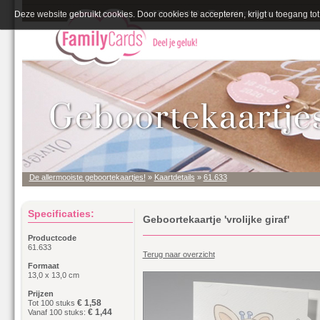
Deze website gebruikt cookies. Door cookies te accepteren, krijgt u toegang tot 
De allermooiste geboortekaartjes!
»
Kaartdetails
»
61.633
Specificaties:
Geboortekaartje 'vrolijke giraf'
Productcode
61.633
Terug naar overzicht
Formaat
13,0 x 13,0 cm
Prijzen
€ 1,58
Tot 100 stuks
€ 1,44
Vanaf 100 stuks: