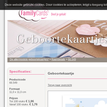
Deze website gebruikt cookies. Door cookies te accepteren, krijgt u toegang tot 
De allermooiste geboortekaartjes!
»
Kaartdetails
»
66.549
Specificaties:
Geboortekaartje
Productcode
66.549
Terug naar overzicht
Formaat
11,0 x 11,0 cm
Prijzen
€ 1,96
Tot 100 stuks
€ 1,76
Vanaf 100 stuks: