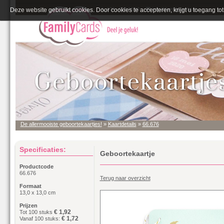
Deze website gebruikt cookies. Door cookies te accepteren, krijgt u toegang tot 
De allermooiste geboortekaartjes!
»
Kaartdetails
»
66.676
Specificaties:
Geboortekaartje
Productcode
66.676
Terug naar overzicht
Formaat
13,0 x 13,0 cm
Prijzen
€ 1,92
Tot 100 stuks
€ 1,72
Vanaf 100 stuks: