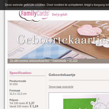
Deze website gebruikt cookies. Door cookies te accepteren, krijgt u toegang tot 
De allermooiste geboortekaartjes!
»
Kaartdetails
»
97.033
Specificaties:
Geboortekaartje
Productcode
97.033
Terug naar overzicht
Formaat
11,0 x 11,0 cm
Prijzen
€ 1,37
Tot 100 stuks
€ 1,24
Vanaf 100 stuks: