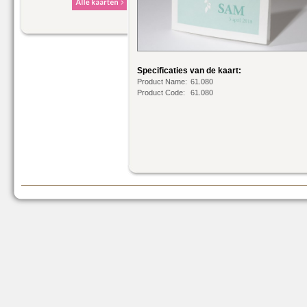
Specificaties van de kaart:
Product Name:
61.080
Product Code:
61.080